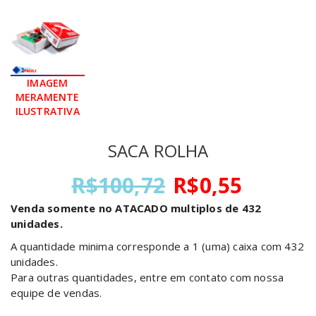
SACA ROLHA
O
O
R$
100,72
R$
0,55
preço
preço
Venda somente no ATACADO multiplos de 432
original
atual
unidades.
era:
é:
R$100,72.
R$0,55
A quantidade minima corresponde a 1 (uma) caixa com 432
unidades.
Para outras quantidades, entre em contato com nossa
equipe de vendas.