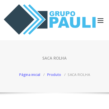
Pular
para
o
conteúdo
SACA ROLHA
Página inicial
/
Produto
/
SACA ROLHA