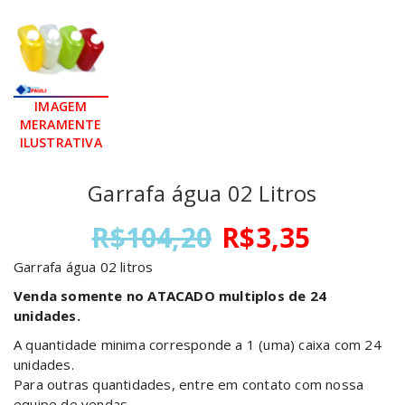
Garrafa água 02 Litros
O
O
R$
104,20
R$
3,35
preço
preço
Garrafa água 02 litros
original
atual
era:
é:
Venda somente no ATACADO multiplos de 24
R$104,20.
R$3,35
unidades.
A quantidade minima corresponde a 1 (uma) caixa com 24
unidades.
Para outras quantidades, entre em contato com nossa
equipe de vendas.