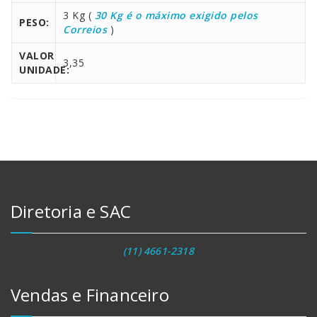
3 Kg (
30 Kg é o máximo exigido pelos
PESO:
Correios
)
VALOR
3,35
UNIDADE:
Diretoria e SAC
(11) 4661-2318
Vendas e Financeiro