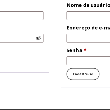
rigatório
Nome de usuári
Endereço de e-m
Obrigató
Senha
*
Cadastre-se