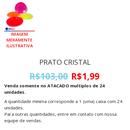
PRATO CRISTAL
O
O
R$
103,00
R$
1,99
preço
preço
Venda somente no ATACADO multiplos de 24
original
atual
unidades.
era:
é:
R$103,00.
R$1,99
A quantidade minima corresponde a 1 (uma) caixa com 24
unidades.
Para outras quantidades, entre em contato com nossa
equipe de vendas.