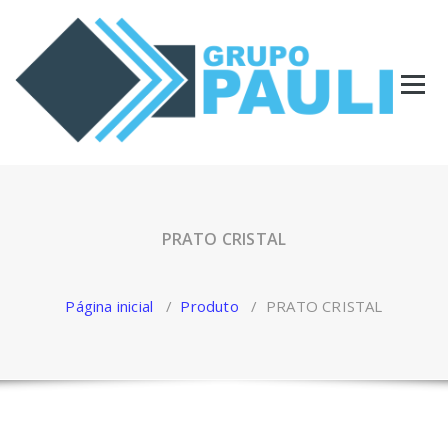
Pular
para
o
conteúdo
PRATO CRISTAL
Página inicial
/
Produto
/
PRATO CRISTAL