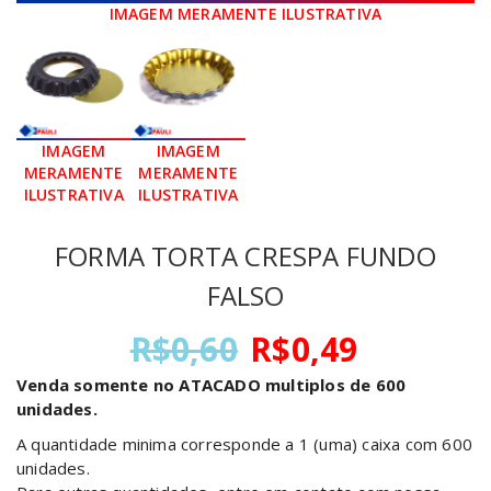
FORMA TORTA CRESPA FUNDO
FALSO
O
O
R$
0,60
R$
0,49
preço
preço
Venda somente no ATACADO multiplos de 600
original
atual
unidades.
era:
é:
R$0,60.
R$0,49.
A quantidade minima corresponde a 1 (uma) caixa com 600
unidades.