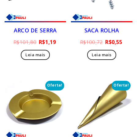
ARCO DE SERRA
SACA ROLHA
O
O
O
O
R$
101,80
R$
1,19
R$
100,72
R$
0,55
preço
preço
preço
preç
Leia mais
Leia mais
original
atual
original
atual
era:
é:
era:
é:
R$101,80.
R$1,19.
R$100,72.
R$0,5
Oferta!
Oferta!