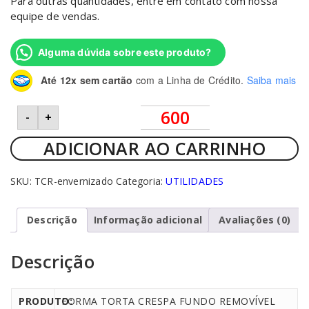
Para outras quantidades, entre em contato com nossa
equipe de vendas.
Alguma dúvida sobre este produto?
Até 12x sem cartão
com a Linha de Crédito.
Saiba mais
FORMA
-
+
TORTA
CRESPA
FUNDO
ADICIONAR AO CARRINHO
FALSO
quantidade
SKU:
TCR-envernizado
Categoria:
UTILIDADES
Descrição
Informação adicional
Avaliações (0)
Descrição
PRODUTO:
FORMA TORTA CRESPA FUNDO REMOVÍVEL